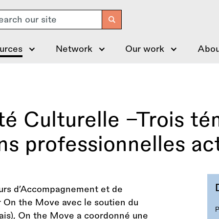
arch
urces
Network
Our work
Abou
té Culturelle –Trois t
ns professionnelles ac
ours d’Accompagnement et de
ar On the Move avec le soutien du
ançais), On the Move a coordonné une