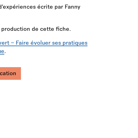
d’expériences écrite par Fanny
a production de cette fiche.
vert – Faire évoluer ses pratiques
ue
.
cation