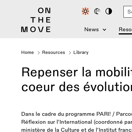
Skip
Se
to
main
content
News
Reso
Home
Resources
Library
Breadcrumb
Repenser la mobili
coeur des évolutio
Dans le cadre du programme PARI! / Parc
Réflexion sur l’International (coordonné p
ministère de la Culture et de l’Institut fr