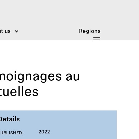
t us
Regions
émoignages au
tuelles
Details
2022
PUBLISHED: