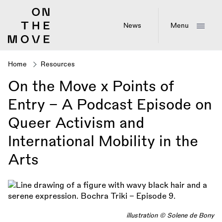
Skip
to
main
News
Menu
content
Home
Resources
Breadcrumb
On the Move x Points of
Entry - A Podcast Episode on
Queer Activism and
International Mobility in the
Arts
illustration © Solene de Bony