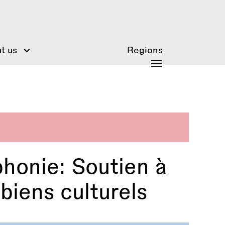
t us
Regions
phonie: Soutien à
 biens culturels