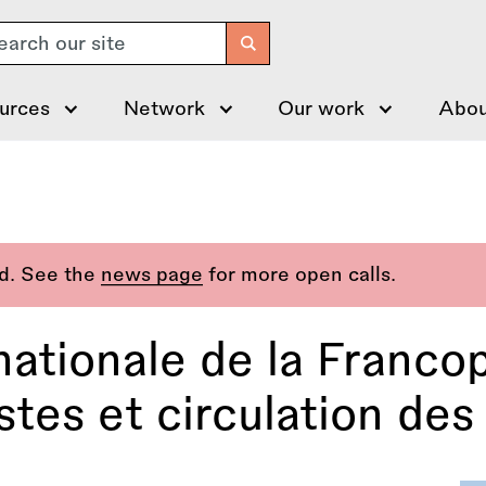
arch
urces
Network
Our work
Abou
ed. See the
news page
for more open calls.
nationale de la Franco
istes et circulation des