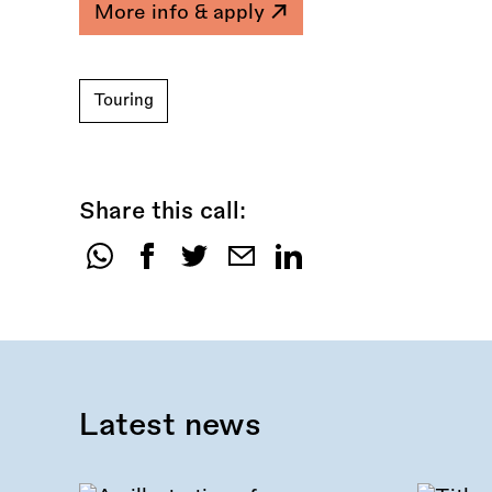
More info & apply
Touring
Share this call:
Share
this
call:
Latest news