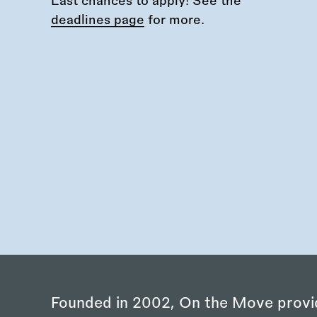
Last chances to apply! See the
deadlines page
for more.
Founded in 2002, On the Move provi