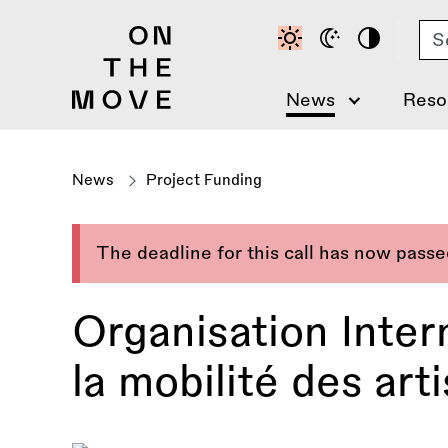
Skip
Se
to
main
content
News
Reso
News
Project Funding
The deadline for this call has now pass
Organisation Inter
la mobilité des art