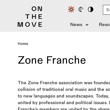
Skip
Se
to
main
content
News
Reso
Home
Breadcrumb
Zone Franche
The Zone Franche association was founded
collision of traditional oral music and the s
to new languages and soundscapes. Today,
united by professional and political issues.
Franche’s members are united by the share