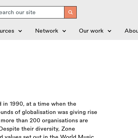
arch
urces
Network
Our work
Abou
 in 1990, at a time when the
ounds of globalisation was giving rise
 more than 200 organisations are
 Despite their diversity, Zone
d values set out in the World Music