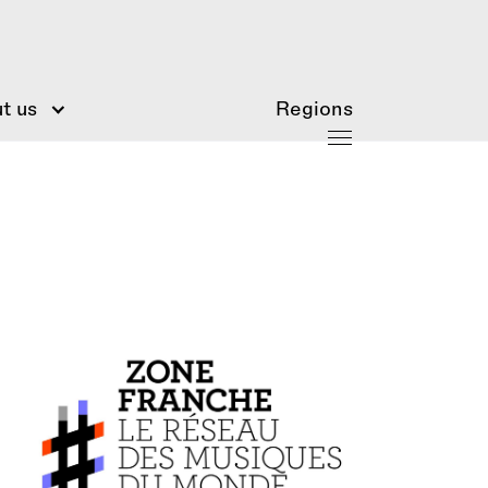
t us
Regions